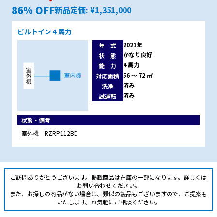
86% OFF
新品定価: ¥1,351,000
ビルトイン４馬力
2021年
年 式
かなり良好
状 態
4 馬力
能 力
56 ～ 72 ㎡
対応面積
済み
洗浄
済み
試運転
状態・備考
室外機　RZRP112BD
ご訪問ありがとうございます。掲載商品は在庫の一部になります。詳しくは
お問い合わせください。
また、お探しの商品がない場合は、類似の製品もございますので、ご提案も
いたします。お気軽にご相談ください。