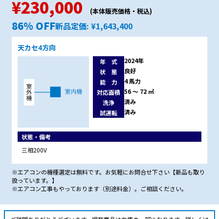
¥230,000
(本体販売価格・税込)
86% OFF
新品定価: ¥1,643,400
天カセ4方向
2024年
年 式
良好
状 態
4 馬力
能 力
56 ～ 72 ㎡
対応面積
済み
洗浄
済み
試運転
状態・備考
三相200V
※エアコンの機種選定は無料です。お気軽にお問合せ下さい【新品も取り
扱っています。】	

※エアコン工事もやっております（別途料金）。ご相談ください。