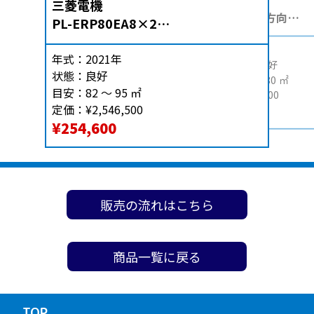
パナソニック
三菱電機
天井埋込形４方向
PL-ERP80EA8×2
ナノイー搭載
PUZ-ERMP160LA10
CS-P140U6B×2台
年式：
2022年
年式：
2021年
状態：
かなり良好
CU-P280H6B
状態：
良好
目安：
160 ～ 180 ㎡
目安：
82 ～ 95 ㎡
定価：
¥3,527,700
定価：
¥2,546,500
¥396,000
¥254,600
販売の流れはこちら
商品一覧に戻る
TOP